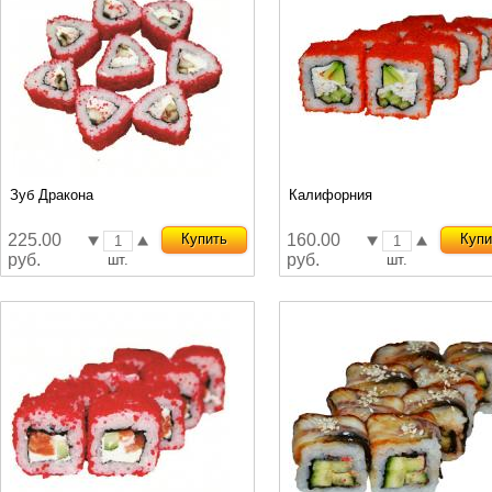
Зуб Дракона
Калифорния
225.00
Купить
160.00
Купи
руб.
руб.
шт.
шт.