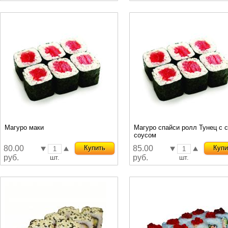
Магуро маки
Магуро спайси ролл Тунец с 
соусом
80.00
Купить
85.00
Купи
руб.
руб.
шт.
шт.