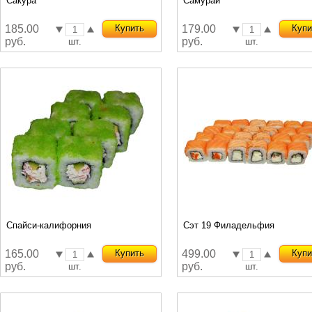
Сакура
Самурай
185.00
Купить
179.00
Купи
руб.
руб.
шт.
шт.
Спайси-калифорния
Сэт 19 Филадельфия
165.00
Купить
499.00
Купи
руб.
руб.
шт.
шт.