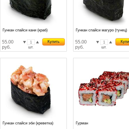
Гункан спайси кани (краб)
Гункан спайси магуро (тунец)
55.00
Купить
55.00
Купи
руб.
руб.
шт.
шт.
Гункан спайси эби (креветка)
Гурман