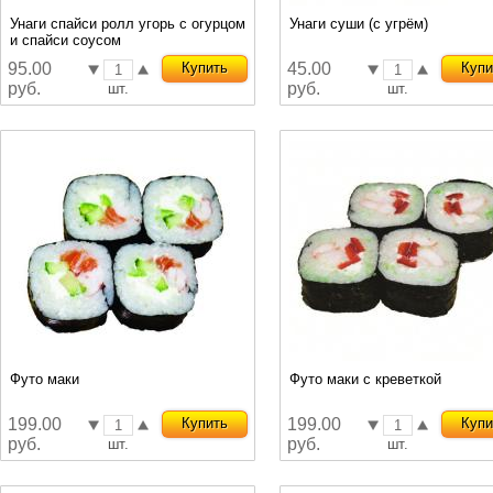
Унаги спайси ролл угорь с огурцом
Унаги суши (с угрём)
и спайси соусом
95.00
Купить
45.00
Купи
руб.
руб.
шт.
шт.
Футо маки
Футо маки с креветкой
199.00
Купить
199.00
Купи
руб.
руб.
шт.
шт.