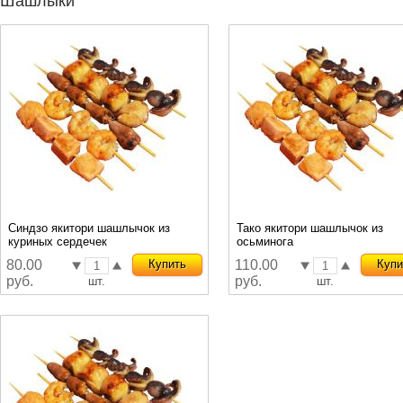
Шашлыки
Синдзо якитори шашлычок из
Тако якитори шашлычок из
куриных сердечек
осьминога
80.00
Купить
110.00
Купи
руб.
руб.
шт.
шт.