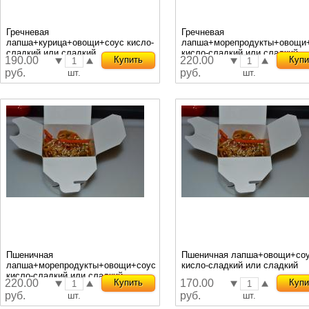
Гречневая
Гречневая
лапша+курица+овощи+соус кисло-
лапша+морепродукты+овощи
сладкий или сладкий
кисло-сладкий или сладкий
190.00
Купить
220.00
Купи
руб.
руб.
шт.
шт.
Пшеничная
Пшеничная лапша+овощи+со
лапша+морепродукты+овощи+соус
кисло-сладкий или сладкий
кисло-сладкий или сладкий
220.00
Купить
170.00
Купи
руб.
руб.
шт.
шт.