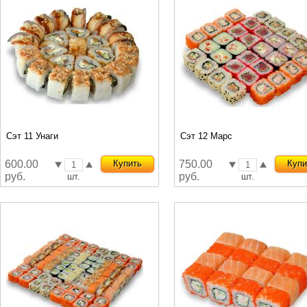
Сэт 11 Унаги
Сэт 12 Марс
600.00
Купить
750.00
Купи
руб.
руб.
шт.
шт.